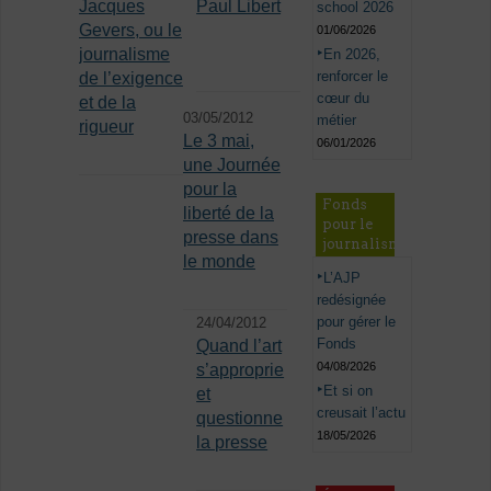
Jacques
Paul Libert
school 2026
Gevers, ou le
01/06/2026
journalisme
En 2026,
renforcer le
de l’exigence
cœur du
et de la
03/05/2012
métier
rigueur
Le 3 mai,
06/01/2026
une Journée
pour la
Fonds
liberté de la
pour le
presse dans
journalisme
le monde
L’AJP
redésignée
pour gérer le
24/04/2012
Fonds
Quand l’art
04/08/2026
s’approprie
Et si on
et
creusait l’actu
questionne
18/05/2026
la presse