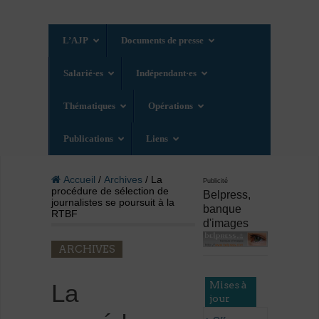
L’AJP
Documents de presse
Salarié·es
Indépendant·es
Thématiques
Opérations
Publications
Liens
Accueil
/
Archives
/ La
Publicité
procédure de sélection de
Belpress,
journalistes se poursuit à la
banque
RTBF
d'images
ARCHIVES
Mises à
La
jour