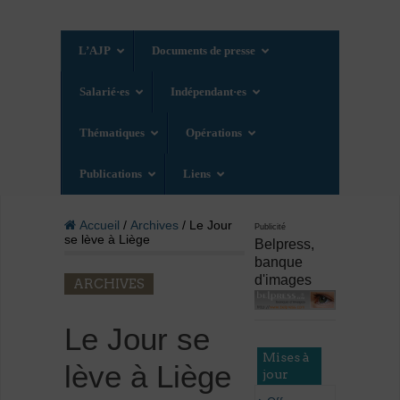
L’AJP
Documents de presse
Salarié·es
Indépendant·es
Thématiques
Opérations
Publications
Liens
Accueil
/
Archives
/ Le Jour
Publicité
se lève à Liège
Belpress,
banque
d'images
ARCHIVES
Le Jour se
Mises à
lève à Liège
jour