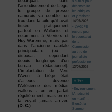
débarquant dans
s’outiller pour
l’arrondissement de Liège,
déconstruire
le groupe de presse
les critiques
namurois va combler un
et y résister
trou dans la toile qu’il avait
14/07/2026
tissée pratiquement
L’AGJPB
partout en Wallonie, et
recrute pour
notamment à Verviers et
le secrétariat
Huy-Waremme, mais pas
de la
dans l’ancienne capitale
Commission
principautaire (où il
au titre de
disposait cependant
journaliste
depuis longtemps d’un
professionnel
bureau rédactionnel).
13/07/2026
L’implantation de Vers
l’Avenir à Liège était
d’ailleurs devenue
AJPro
l’Arlésienne des médias
Environnement,
wallons : on en parlait
IA, sécurité
régulièrement, mais on ne
en manif’…
la voyait jamais arriver.
Bientôt la
(D. C.)
Summer