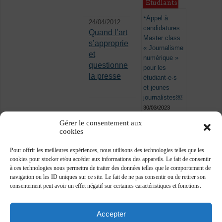
Étudiants
Appel à
24/04/2012
candidatures :
Quand l’art
Master class
s’approprie
« Journalisme
et
numérique »
questionne
pour les
la presse
étudiant·e·s
et jeunes
journalistes￼
30/03/2023
Gérer le consentement aux
cookies
Pour offrir les meilleures expériences, nous utilisons des technologies telles que les
cookies pour stocker et/ou accéder aux informations des appareils. Le fait de consentir
à ces technologies nous permettra de traiter des données telles que le comportement de
navigation ou les ID uniques sur ce site. Le fait de ne pas consentir ou de retirer son
consentement peut avoir un effet négatif sur certaines caractéristiques et fonctions.
Accepter