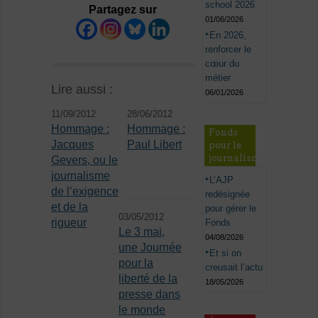
school 2026
Partagez sur
01/06/2026
En 2026,
renforcer le
cœur du
métier
Lire aussi :
06/01/2026
11/09/2012
28/06/2012
Hommage :
Hommage :
Fonds
Jacques
Paul Libert
pour le
journalisme
Gevers, ou le
journalisme
L’AJP
de l’exigence
redésignée
et de la
pour gérer le
03/05/2012
rigueur
Fonds
Le 3 mai,
04/08/2026
une Journée
Et si on
pour la
creusait l’actu
liberté de la
18/05/2026
presse dans
le monde