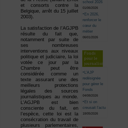
school 2026
et consorts contre la
01/06/2026
Belgique, arrêt du 15 juillet
En 2026,
2003).
renforcer le
cœur du
La satisfaction de l’AGJPB
métier
résulte du fait que,
06/01/2026
notamment par suite de
ses nombreuses
interventions aux niveaux
Fonds
politique et judiciaire, la loi
pour le
votée ce jour par la
journalisme
Chambre peut être
L’AJP
considérée comme un
redésignée
texte assurant une des
pour gérer le
meilleurs protections
Fonds
légales des sources
04/08/2026
journalistiques au monde.
Et si on
L’AGJPB est bien
creusait l’actu
consciente du fait, en
l’espèce, cette loi est la
18/05/2026
consécration du travail de
plusieurs parlementaires,