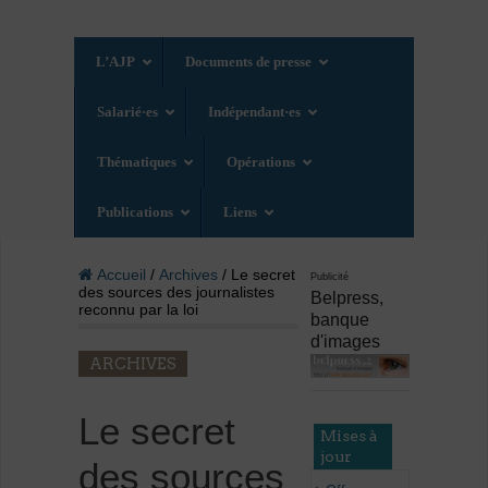
L’AJP
Documents de presse
Salarié·es
Indépendant·es
Thématiques
Opérations
Publications
Liens
Accueil
/
Archives
/ Le secret
Publicité
des sources des journalistes
Belpress,
reconnu par la loi
banque
d'images
ARCHIVES
Le secret
Mises à
jour
des sources