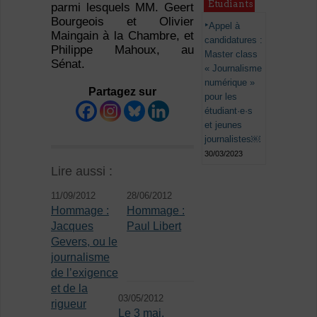
Étudiants
parmi lesquels MM. Geert
Bourgeois et Olivier
Appel à
Maingain à la Chambre, et
candidatures :
Philippe Mahoux, au
Master class
Sénat.
« Journalisme
numérique »
Partagez sur
pour les
étudiant·e·s
et jeunes
journalistes￼
30/03/2023
Lire aussi :
11/09/2012
28/06/2012
Hommage :
Hommage :
Jacques
Paul Libert
Gevers, ou le
journalisme
de l’exigence
et de la
03/05/2012
rigueur
Le 3 mai,