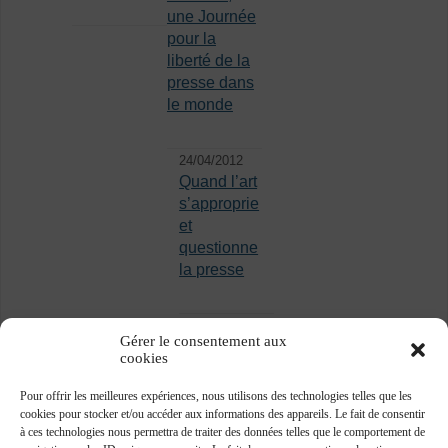
une Journée
pour la
liberté de la
presse dans
le monde
24/04/2012
Quand l’art
s’approprie
et
questionne
la presse
Gérer le consentement aux
cookies
Pour offrir les meilleures expériences, nous utilisons des technologies telles que les
cookies pour stocker et/ou accéder aux informations des appareils. Le fait de consentir
à ces technologies nous permettra de traiter des données telles que le comportement de