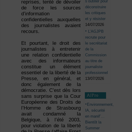
s’outiller pour
reprises, tenté de dévoiler
déconstruire
de force les sources
les critiques
d’information
et y résister
confidentielles auxquelles
14/07/2026
des journalistes avaient
recours.
L’AGJPB
recrute pour
Et pourtant, le droit des
le secrétariat
journalistes à entretenir
de la
une relation confidentielle
Commission
avec des informateurs
au titre de
constitue un élément
journaliste
essentiel de la liberté de la
professionnel
Presse, en général, et
13/07/2026
donc également de la
démocratie. C’est dès lors
AJPro
sans surprise que la Cour
Européenne des Droits de
Environnement,
l’Homme de Strasbourg
IA, sécurité
avait condamné la
en manif’…
Belgique, à l’été 2003,
Bientôt la
pour violation de la liberté
Summer
de la Presse (affaire Ernst