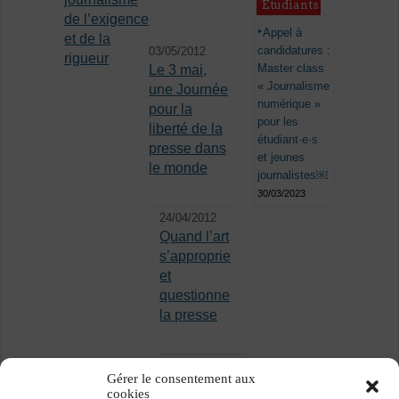
Étudiants
de l’exigence
Appel à
et de la
candidatures :
03/05/2012
rigueur
Master class
Le 3 mai,
« Journalisme
une Journée
numérique »
pour la
pour les
liberté de la
étudiant·e·s
presse dans
et jeunes
le monde
journalistes￼
30/03/2023
24/04/2012
Quand l’art
s’approprie
et
questionne
la presse
Gérer le consentement aux
cookies