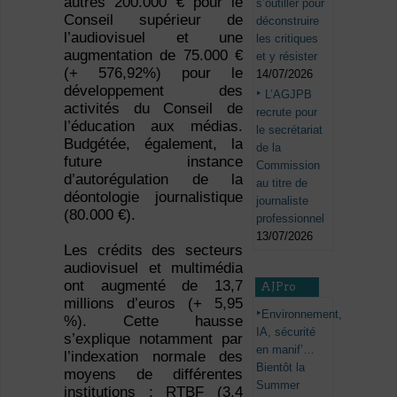
autres 200.000 € pour le
s’outiller pour
Conseil supérieur de
déconstruire
l’audiovisuel et une
les critiques
augmentation de 75.000 €
et y résister
(+ 576,92%) pour le
14/07/2026
développement des
L’AGJPB
activités du Conseil de
recrute pour
l’éducation aux médias.
le secrétariat
Budgétée, également, la
de la
future instance
Commission
d’autorégulation de la
au titre de
déontologie journalistique
journaliste
(80.000 €).
professionnel
13/07/2026
Les crédits des secteurs
audiovisuel et multimédia
ont augmenté de 13,7
AJPro
millions d’euros (+ 5,95
Environnement,
%). Cette hausse
IA, sécurité
s’explique notamment par
en manif’…
l’indexation normale des
Bientôt la
moyens de différentes
Summer
institutions : RTBF (3,4