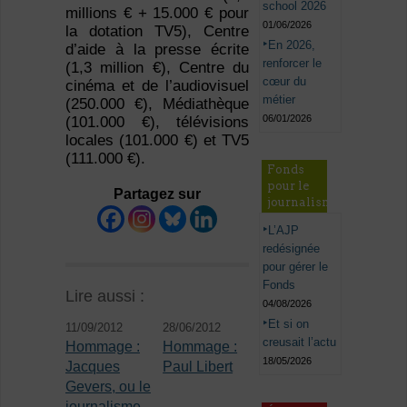
school 2026
millions € + 15.000 € pour
01/06/2026
la dotation TV5), Centre
En 2026,
d’aide à la presse écrite
renforcer le
(1,3 million €), Centre du
cœur du
cinéma et de l’audiovisuel
métier
(250.000 €), Médiathèque
06/01/2026
(101.000 €), télévisions
locales (101.000 €) et TV5
(111.000 €).
Fonds
pour le
Partagez sur
journalisme
L’AJP
redésignée
pour gérer le
Fonds
Lire aussi :
04/08/2026
Et si on
11/09/2012
28/06/2012
creusait l’actu
Hommage :
Hommage :
18/05/2026
Jacques
Paul Libert
Gevers, ou le
journalisme