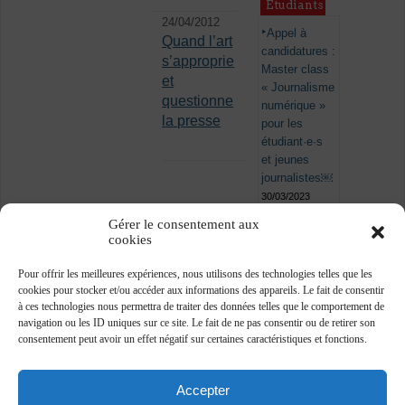
Étudiants
24/04/2012
Appel à
Quand l’art
candidatures :
s’approprie
Master class
et
« Journalisme
questionne
numérique »
la presse
pour les
étudiant·e·s
et jeunes
journalistes￼
30/03/2023
Gérer le consentement aux
cookies
Pour offrir les meilleures expériences, nous utilisons des technologies telles que les
cookies pour stocker et/ou accéder aux informations des appareils. Le fait de consentir
à ces technologies nous permettra de traiter des données telles que le comportement de
navigation ou les ID uniques sur ce site. Le fait de ne pas consentir ou de retirer son
consentement peut avoir un effet négatif sur certaines caractéristiques et fonctions.
Accepter