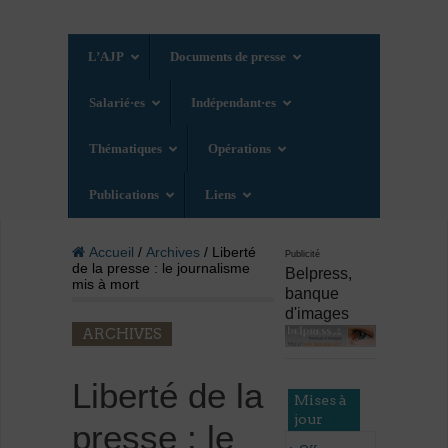
L’AJP
Documents de presse
Salarié·es
Indépendant·es
Thématiques
Opérations
Publications
Liens
Accueil
/
Archives
/ Liberté
Publicité
de la presse : le journalisme
Belpress,
mis à mort
banque
d'images
ARCHIVES
Liberté de la
Mises à
jour
presse : le