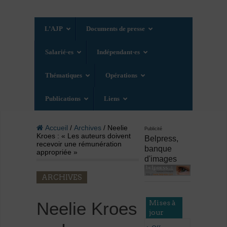
L’AJP
Documents de presse
Salarié·es
Indépendant·es
Thématiques
Opérations
Publications
Liens
Accueil
/
Archives
/ Neelie
Publicité
Kroes : « Les auteurs doivent
Belpress,
recevoir une rémunération
banque
appropriée »
d'images
ARCHIVES
Mises à
Neelie Kroes
jour