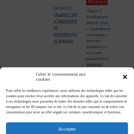
Étudiants
24/04/2012
Appel à
Quand l’art
candidatures :
s’approprie
Master class
et
« Journalisme
questionne
numérique »
la presse
pour les
étudiant·e·s
et jeunes
journalistes￼
30/03/2023
Gérer le consentement aux
cookies
Pour offrir les meilleures expériences, nous utilisons des technologies telles que les
cookies pour stocker et/ou accéder aux informations des appareils. Le fait de consentir
à ces technologies nous permettra de traiter des données telles que le comportement de
navigation ou les ID uniques sur ce site. Le fait de ne pas consentir ou de retirer son
consentement peut avoir un effet négatif sur certaines caractéristiques et fonctions.
Accepter