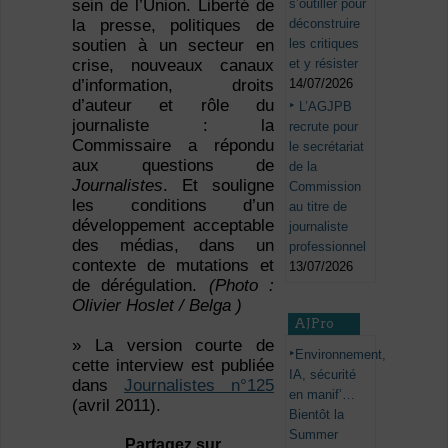
s’outiller pour
sein de l’Union. Liberté de
déconstruire
la presse, politiques de
les critiques
soutien à un secteur en
et y résister
crise, nouveaux canaux
14/07/2026
d’information, droits
d’auteur et rôle du
L’AGJPB
journaliste : la
recrute pour
Commissaire a répondu
le secrétariat
aux questions de
de la
Journalistes
. Et souligne
Commission
les conditions d’un
au titre de
développement acceptable
journaliste
des médias, dans un
professionnel
contexte de mutations et
13/07/2026
de dérégulation.
(Photo :
Olivier Hoslet / Belga )
AJPro
» La version courte de
Environnement,
cette interview est publiée
IA, sécurité
dans
Journalistes n°125
en manif’…
(avril 2011).
Bientôt la
Summer
Partagez sur