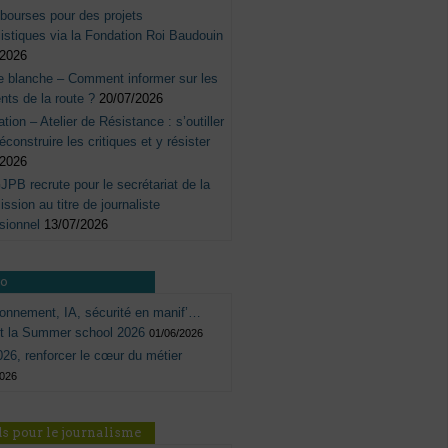
bourses pour des projets
listiques via la Fondation Roi Baudouin
/2026
e blanche – Comment informer sur les
nts de la route ?
20/07/2026
tation – Atelier de Résistance : s’outiller
éconstruire les critiques et y résister
/2026
JPB recrute pour le secrétariat de la
sion au titre de journaliste
sionnel
13/07/2026
ro
onnement, IA, sécurité en manif’…
ôt la Summer school 2026
01/06/2026
26, renforcer le cœur du métier
2026
s pour le journalisme