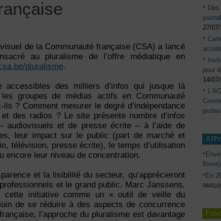
rançaise
Des 
journa
27/07
Cart
iovisuel de la Communauté française (CSA) a lancé
accide
sacré au pluralisme de l’offre médiatique en
Invi
sa.be/pluralisme
.
pour d
14/07
 accessibles des milliers d’infos qui jusque là
L’AG
t les groupes de médias actifs en Communauté
Commis
nt-ils ? Comment mesurer le degré d’indépendance
profes
 et des radios ? Le site présente nombre d’infos
 audiovisuels et de presse écrite – à l’aide de
es, leur impact sur le public (part de marché et
AJP
, télévision, presse écrite), le temps d’utilisation
Envir
 ou encore leur niveau de concentration.
Bient
parence et la lisibilité du secteur, qu’apprécieront
En 20
professionnels et le grand public. Marc Janssens,
06/01/
cette initiative comme un « outil de veille du
 loin de se réduire à des aspects de concurrence
Fond
ançaise, l’approche du pluralisme est davantage