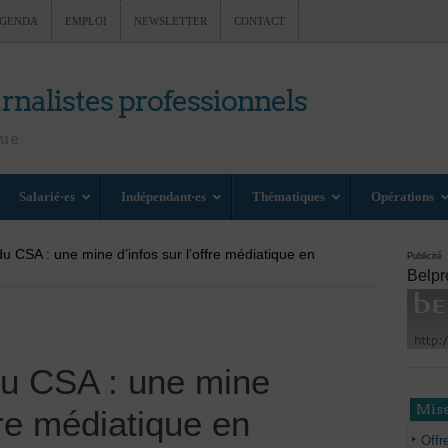
GENDA
EMPLOI
NEWSLETTER
CONTACT
rnalistes professionnels
nue
Salarié·es
Indépendant·es
Thématiques
Opérations
u CSA : une mine d’infos sur l’offre médiatique en
Publicité
Belpr
du CSA : une mine
Mise
ffre médiatique en
Offr