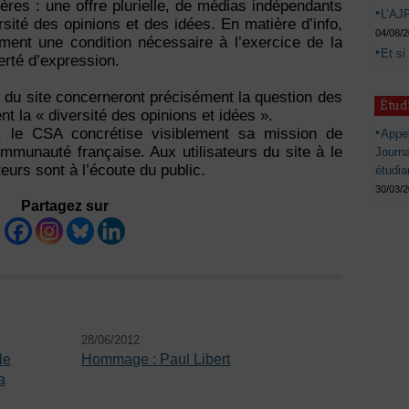
itères : une offre plurielle, de médias indépendants
L’AJP
rsité des opinions et des idées. En matière d’info,
04/08/
lement une condition nécessaire à l’exercice de la
Et si
berté d’expression.
du site concerneront précisément la question des
Étud
nt la « diversité des opinions et idées ».
, le CSA concrétise visiblement sa mission de
Appel
mmunauté française. Aux utilisateurs du site à le
Journ
teurs sont à l’écoute du public.
étudia
30/03/
Partagez sur
28/06/2012
le
Hommage : Paul Libert
a