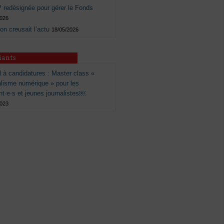
 redésignée pour gérer le Fonds
2026
 on creusait l’actu
18/05/2026
iants
 à candidatures : Master class «
alisme numérique » pour les
nt·e·s et jeunes journalistes￼
2023