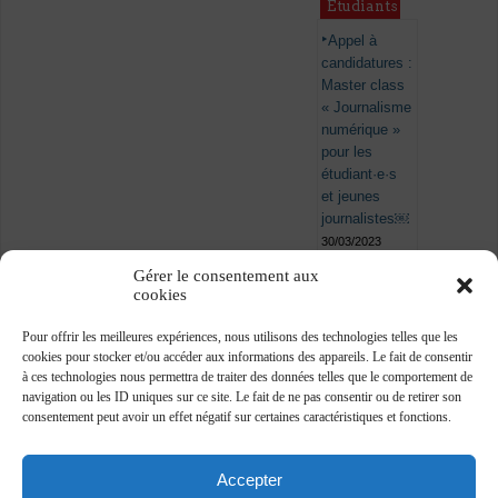
Étudiants
Appel à
candidatures :
Master class
« Journalisme
numérique »
pour les
étudiant·e·s
et jeunes
journalistes￼
30/03/2023
Gérer le consentement aux
cookies
Pour offrir les meilleures expériences, nous utilisons des technologies telles que les
cookies pour stocker et/ou accéder aux informations des appareils. Le fait de consentir
à ces technologies nous permettra de traiter des données telles que le comportement de
navigation ou les ID uniques sur ce site. Le fait de ne pas consentir ou de retirer son
consentement peut avoir un effet négatif sur certaines caractéristiques et fonctions.
Accepter