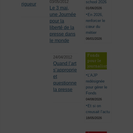
03/05/2012
school 2026
rigueur
Le 3 mai,
01/06/2026
une Journée
En 2026,
renforcer le
pour la
cœur du
liberté de la
métier
presse dans
06/01/2026
le monde
Fonds
24/04/2012
pour le
Quand l’art
journalisme
s’approprie
L’AJP
et
redésignée
questionne
pour gérer le
la presse
Fonds
04/08/2026
Et si on
creusait l’actu
18/05/2026