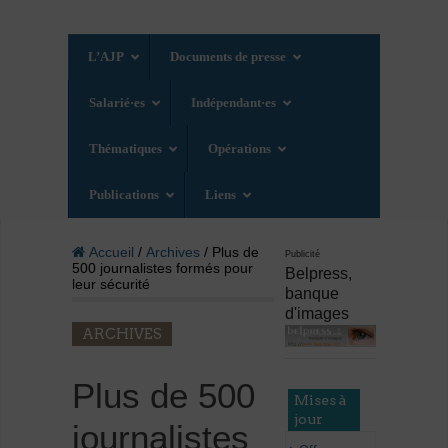
L’AJP
Documents de presse
Salarié·es
Indépendant·es
Thématiques
Opérations
Publications
Liens
Accueil
/
Archives
/ Plus de
Publicité
500 journalistes formés pour
Belpress,
leur sécurité
banque
d'images
ARCHIVES
Plus de 500
Mises à
jour
journalistes