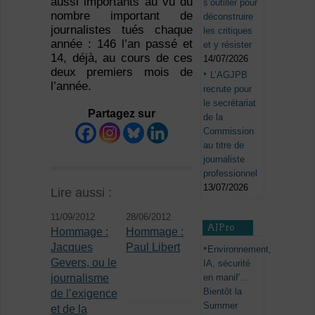
aussi importants au vu du
s’outiller pour
nombre important de
déconstruire
journalistes tués chaque
les critiques
année : 146 l’an passé et
et y résister
14, déjà, au cours de ces
14/07/2026
deux premiers mois de
L’AGJPB
l’année.
recrute pour
le secrétariat
Partagez sur
de la
Commission
au titre de
journaliste
professionnel
13/07/2026
Lire aussi :
11/09/2012
28/06/2012
AJPro
Hommage :
Hommage :
Jacques
Paul Libert
Environnement,
Gevers, ou le
IA, sécurité
en manif’…
journalisme
Bientôt la
de l’exigence
Summer
et de la