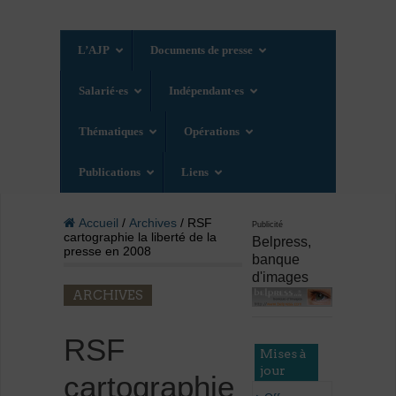
L’AJP
Documents de presse
Salarié·es
Indépendant·es
Thématiques
Opérations
Publications
Liens
Accueil
/
Archives
/ RSF
Publicité
cartographie la liberté de la
Belpress,
presse en 2008
banque
d'images
ARCHIVES
RSF
Mises à
jour
cartographie