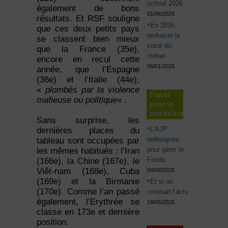
school 2026
également de bons
01/06/2026
résultats. Et RSF souligne
En 2026,
que ces deux petits pays
renforcer le
se classent bien mieux
cœur du
que la France (35e),
métier
encore en recul cette
06/01/2026
année, que l’Espagne
(36e) et l’Italie (44e),
«
plombés par la violence
Fonds
mafieuse ou politique
« .
pour le
journalisme
Sans surprise, les
L’AJP
dernières places du
redésignée
tableau sont occupées par
pour gérer le
les mêmes habitués : l’Iran
Fonds
(166e), la Chine (167e), le
Viêt-nam (168e), Cuba
04/08/2026
(169e) et la Birmanie
Et si on
(170e). Comme l’an passé
creusait l’actu
également, l’Erythrée se
18/05/2026
classe en 173e et dernière
position.