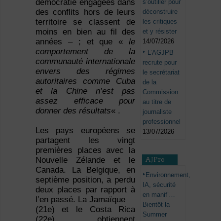
démocratie engagées dans
s’outiller pour
des conflits hors de leurs
déconstruire
territoire se classent de
les critiques
moins en bien au fil des
et y résister
années – ; et que «
le
14/07/2026
comportement de la
L’AGJPB
communauté internationale
recrute pour
envers des régimes
le secrétariat
autoritaires comme Cuba
de la
et la Chine n’est pas
Commission
assez efficace pour
au titre de
donner des résultats
« .
journaliste
professionnel
Les pays européens se
13/07/2026
partagent les vingt
premières places avec la
Nouvelle Zélande et le
AJPro
Canada. La Belgique, en
Environnement,
septième position, a perdu
IA, sécurité
deux places par rapport à
en manif’…
l’en passé. La Jamaïque
Bientôt la
(21e) et le Costa Rica
Summer
(22e) obtiennent