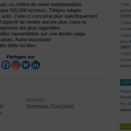
vec un chiffre de vente hebdomadaire
Des 
que 520.000 lecteurs, Télépro adopte
journa
 août. Celle-ci concerne plus spécifiquement
27/07
’objectif de rendre encore plus claire la
Cart
cophones les plus regardées.
accide
-elles rassemblées sur une double page,
Invi
aises. Autre nouveauté
pour d
es télés locales.
14/07
L’AG
Partagez sur
Commis
profes
AJP
Envir
Bient
28/06/2012
En 20
le
Hommage : Paul Libert
06/01/
a
Fond