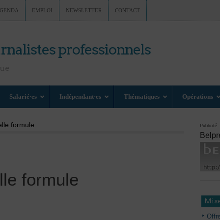
GENDA
EMPLOI
NEWSLETTER
CONTACT
rnalistes professionnels
nue
Salarié·es
Indépendant·es
Thématiques
Opérations
lle formule
Publicité
Belpr
lle formule
Mise
Offr