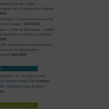
bourses pour des projets
listiques via la Fondation Roi Baudouin
/2026
e blanche – Comment informer sur les
nts de la route ?
20/07/2026
tation – Atelier de Résistance : s’outiller
éconstruire les critiques et y résister
/2026
JPB recrute pour le secrétariat de la
sion au titre de journaliste
sionnel
13/07/2026
ro
onnement, IA, sécurité en manif’…
ôt la Summer school 2026
01/06/2026
26, renforcer le cœur du métier
2026
s pour le journalisme