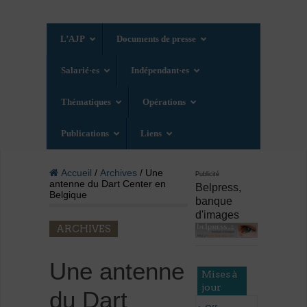
L’AJP
Documents de presse
Salarié·es
Indépendant·es
Thématiques
Opérations
Publications
Liens
Accueil
/
Archives
/ Une
Publicité
antenne du Dart Center en
Belpress,
Belgique
banque
d'images
ARCHIVES
Une antenne
Mises à
jour
du Dart