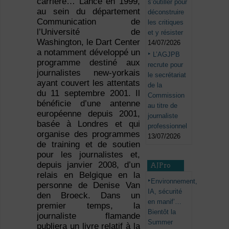
carrière… Lancé en 1999,
s’outiller pour
au sein du département
déconstruire
Communication de
les critiques
l’Université de
et y résister
Washington, le Dart Center
14/07/2026
a notamment développé un
L’AGJPB
programme destiné aux
recrute pour
journalistes new-yorkais
le secrétariat
ayant couvert les attentats
de la
du 11 septembre 2001. Il
Commission
bénéficie d’une antenne
au titre de
européenne depuis 2001,
journaliste
basée à Londres et qui
professionnel
organise des programmes
13/07/2026
de training et de soutien
pour les journalistes et,
depuis janvier 2008, d’un
AJPro
relais en Belgique en la
Environnement,
personne de Denise Van
IA, sécurité
den Broeck. Dans un
en manif’…
premier temps, la
Bientôt la
journaliste flamande
Summer
publiera un livre relatif à la