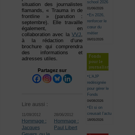
school 2026
situation des journalistes
01/06/2026
flamands, « Trauma in de
En 2026,
frontline » (parution :
renforcer le
septembre). Elle travaille
cœur du
également, en
métier
collaboration avec la
VVJ
,
06/01/2026
à la rédaction d’une
brochure qui comprendra
des informations et
Fonds
adresses utiles.
pour le
journalisme
Partagez sur
L’AJP
redésignée
pour gérer le
Fonds
04/08/2026
Lire aussi :
Et si on
creusait l’actu
11/09/2012
28/06/2012
18/05/2026
Hommage :
Hommage :
Jacques
Paul Libert
Gevers, ou le