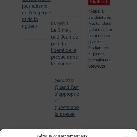
Étudiants
journalisme
Appel à
de l’exigence
candidatures :
et de la
Master class
03/05/2012
rigueur
« Journalisme
Le 3 mai,
numérique »
une Journée
pour les
pour la
étudiant·e·s
liberté de la
et jeunes
presse dans
journalistes￼
le monde
30/03/2023
24/04/2012
Quand l’art
s’approprie
et
questionne
la presse
Gérer le consentement aux