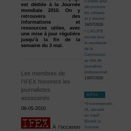
s’outiller pour
est dédiée à la Journée
déconstruire
mondiale 2010. On y
les critiques
retrouvera des
et y résister
informations et
14/07/2026
ressources utiles, avec
L’AGJPB
une mise à jour régulière
recrute pour
jusqu’à la fin de la
le secrétariat
semaine du 3 mai.
de la
Commission
au titre de
journaliste
professionnel
Les membres de
13/07/2026
l’IFEX honorent les
journalistes
AJPro
assassinés
Environnement,
08-05-2010
IA, sécurité
en manif’…
Bientôt la
À l’occasion
Summer