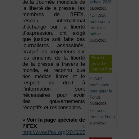
de la Journée mondiale de
school 2026
la liberté de la presse, les
01/06/2026
membres de l’IFEX,
En 2026,
réseau international
renforcer le
d’échange sur la liberté
cœur du
d’expression, ont exigé
métier
que justice soit faite des
06/01/2026
journalistes assassinés,
braqué les projecteurs sur
les ennemis de la liberté
Fonds
pour le
de la presse à travers le
journalisme
monde, et reconnu que
des médias libres et le
L’AJP
respect du droit à
redésignée
l’information sont
pour gérer le
nécessaires pour avoir
Fonds
des gouvernements
04/08/2026
réceptifs et responsables.
Et si on
creusait l’actu
»
Voir la page spéciale de
18/05/2026
l’IFEX :
http://www.ifex.org/2010/05/05/comm_19_18/fr/