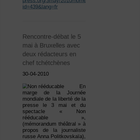
press.org/3may/2010/home.php?
id=439&lang=fr
Rencontre-débat le 5
mai à Bruxelles avec
deux rédacteurs en
chef tchétchènes
30-04-2010
En
marge de la Journée
mondiale de la liberté de la
presse le 3 mai et du
spectacle « Non
rééducable »,
(mémorandum théâtral » à
propos de la journaliste
russe Anna Politkovskaïa),