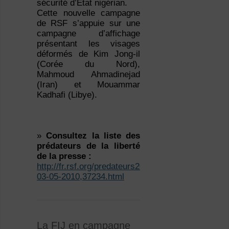
sécurité d’Etat nigérian.
Cette nouvelle campagne
de RSF s’appuie sur une
campagne d’affichage
présentant les visages
déformés de Kim Jong-il
(Corée du Nord),
Mahmoud Ahmadinejad
(Iran) et Mouammar
Kadhafi (Libye).
»
Consultez la liste des
prédateurs de la liberté
de la presse :
http://fr.rsf.org/predateurs2010-
03-05-2010,37234.html
La FIJ en campagne