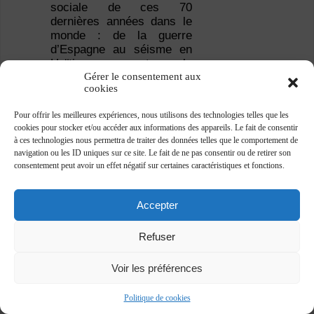
sociale de ces 70
dernières années dans le
monde : de la guerre
d’Espagne au séisme en
Haïti, en passant par la
Gérer le consentement aux
chute du mur de Berlin. La
cookies
sélection d’images est
signée par la prestigieuse
Pour offrir les meilleures expériences, nous utilisons des technologies telles que les
agence Magnum, qui fut
cookies pour stocker et/ou accéder aux informations des appareils. Le fait de consentir
fondée en 1947 par Henri
à ces technologies nous permettra de traiter des données telles que le comportement de
Cartier-Bresson, Robert
navigation ou les ID uniques sur ce site. Le fait de ne pas consentir ou de retirer son
Capa, George Rodger et
consentement peut avoir un effet négatif sur certaines caractéristiques et fonctions.
David Seymour.
Les bénéfices de la vente
de cet ouvrage (144 pp.,
Accepter
9,90€) seront utilisés par
l’organisation pour
Refuser
poursuivre ses activités de
défense de la liberté de la
Voir les préférences
presse.
Politique de cookies
»
Site :
www.rsf.org