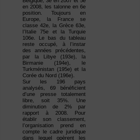
Belgique, 3e en 2007 et 5e
en 2008, les talonne en 6e
position. Toujours en
Europe, la France se
classe 42e, la Grèce 63e,
l’Italie 75e et la Turquie
106e. Le bas du tableau
reste occupé, à l’instar
des années précédentes,
par la Libye (193e), la
Birmanie (194e), le
Turkménistan (195e) et la
Corée du Nord (196e).
Sur les 196 pays
analysés, 69 bénéficient
d’une presse totalement
libre, soit 35%. Une
diminution de 2% par
rapport à 2008. Pour
établir son classement,
l’organisation prend en
compte le cadre juridique
dans lequel opèrent les