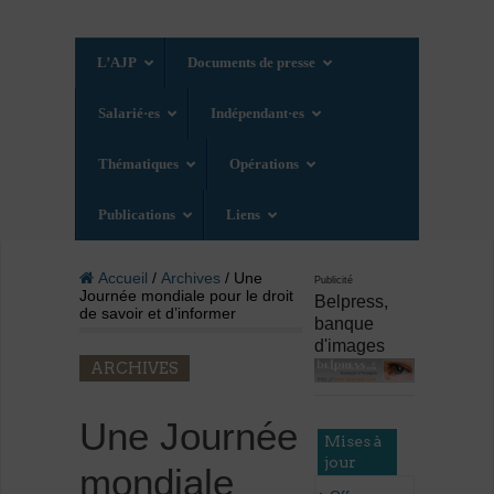
L’AJP
Documents de presse
Salarié·es
Indépendant·es
Thématiques
Opérations
Publications
Liens
Accueil
/
Archives
/ Une
Publicité
Journée mondiale pour le droit
Belpress,
de savoir et d’informer
banque
d'images
ARCHIVES
Une Journée
Mises à
jour
mondiale