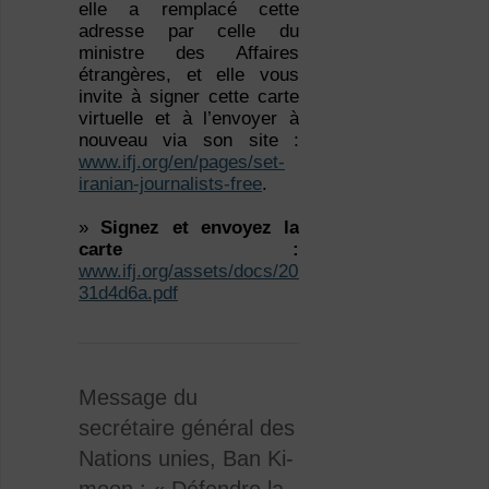
elle a remplacé cette
adresse par celle du
ministre des Affaires
étrangères, et elle vous
invite à signer cette carte
virtuelle et à l’envoyer à
nouveau via son site :
www.ifj.org/en/pages/set-
iranian-journalists-free
.
»
Signez et envoyez la
carte :
www.ifj.org/assets/docs/201/106/538a3c9-
31d4d6a.pdf
Message du
secrétaire général des
Nations unies, Ban Ki-