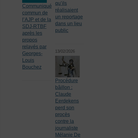
qu’ils
Communiqué
réalisaient
commun de
un reportage
l’AJP et de la
dans un lieu
SDJ-RTBF
public
après les
propos
relayés par
13/02/2026
Georges-
Louis
Bouchez
Procédure
bâillon :
Claude
Eerdekens
perd son
procès
contre la
journaliste
Mélanie De