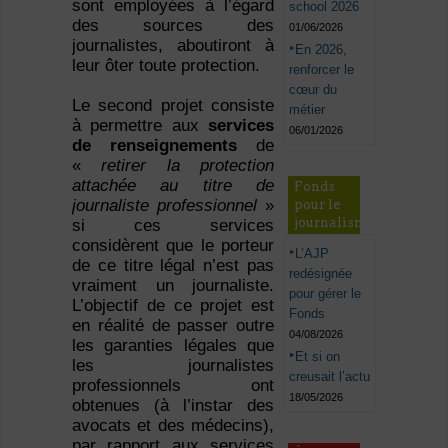
sont employées à l’égard
school 2026
des sources des
01/06/2026
journalistes, aboutiront à
En 2026,
leur ôter toute protection.
renforcer le
cœur du
Le second projet consiste
métier
à permettre aux
services
06/01/2026
de renseignements
de
«
retirer la protection
attachée au titre de
Fonds
journaliste professionnel
»
pour le
journalisme
si ces services
considèrent que le porteur
L’AJP
de ce titre légal n’est pas
redésignée
vraiment un journaliste.
pour gérer le
L’objectif de ce projet est
Fonds
en réalité de passer outre
04/08/2026
les garanties légales que
Et si on
les journalistes
creusait l’actu
professionnels ont
18/05/2026
obtenues (à l’instar des
avocats et des médecins),
par rapport aux services