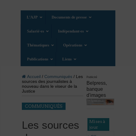
L’AJP
Documents de presse
Salarié·es
Indépendant·es
Thématiques
Opérations
Publications
Liens
Accueil
/
Communiqués
/ Les
Publicité
sources des journalistes à
Belpress,
nouveau dans le viseur de la
banque
Justice
d'images
COMMUNIQUÉS
Mises à
Les sources
jour