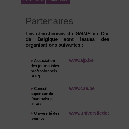
On en parle
Partenaires
Partenaires
Les chercheuses du
GMMP
en Communauté
de Belgique sont issues des associ
organisations suivantes :
www.ajp.be
+
Association
des journalistes
professionnels
(AJP)
www.csa.be
+
Conseil
supérieur de
l’audiovisuel
(CSA)
www.universitedesfemmes.
+
Université des
femmes