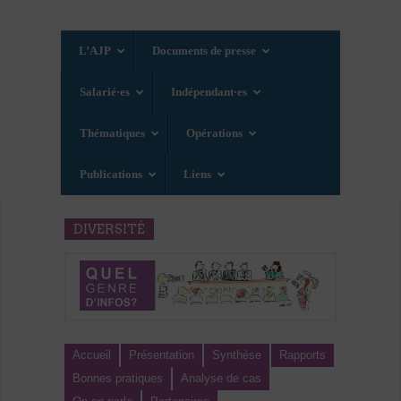
L’AJP
Documents de presse
Salarié·es
Indépendant·es
Thématiques
Opérations
Publications
Liens
DIVERSITÉ
Accueil
Présentation
Synthèse
Rapports
Bonnes pratiques
Analyse de cas