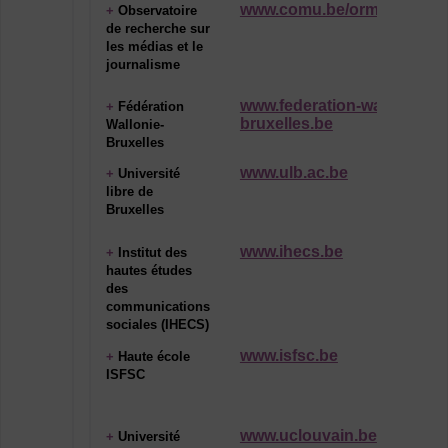
www.comu.be/orm
+
Observatoire
de recherche sur
les médias et le
journalisme
www.federation-wallonie-
+
Fédération
bruxelles.be
Wallonie-
Bruxelles
www.ulb.ac.be
+
Université
libre de
Bruxelles
www.ihecs.be
+
Institut des
hautes études
des
communications
sociales (IHECS)
www.isfsc.be
+
Haute école
ISFSC
www.uclouvain.be
+
Université