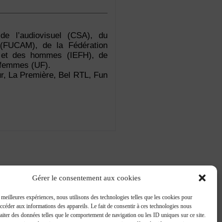
de l’audiovisuel (CSA), du
 (FUCAM), de la Fédération
mes et des hommes (IEFH), de
s femmes (UF).
r, La Première, Bel RTL, Fun
Gérer le consentement aux cookies
s meilleures expériences, nous utilisons des technologies telles que les cookies pour
accéder aux informations des appareils. Le fait de consentir à ces technologies nous
raiter des données telles que le comportement de navigation ou les ID uniques sur ce site.