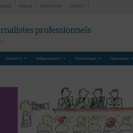
GENDA
EMPLOI
NEWSLETTER
CONTACT
rnalistes professionnels
nue
Salarié·es
Indépendant·es
Thématiques
Opérations