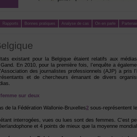
Rapports
Bonnes pratiques
Analyse de cas
On en parle
Partenai
elgique
tats existant pour la Belgique étaient relatifs aux média
e Gand. En 2010, pour la première fois, l’enquête a égaleme
Association des journalistes professionnels (AJP) a pris l’i
résentants et de chercheurs émanant de divers organi
dias.
 femme sur deux
s de la Fédération Wallonie-Bruxelles
2
sous-représentent l
ant interrogées, vues ou lues sont des femmes. C’est pe
erlandophone et 4 points de mieux que la moyenne mondial