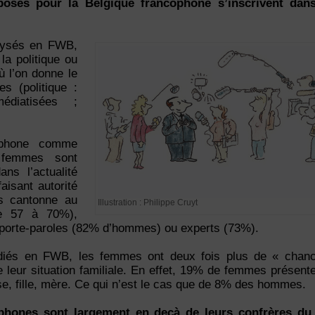
posés pour la Belgique francophone s’inscrivent dan
lysés en FWB,
la politique ou
ù l’on donne le
s (politique :
diatisées ;
ophone comme
 femmes sont
ns l’actualité
aisant autorité
es cantonne au
Illustration : Philippe Cruyt
de 57 à 70%),
porte-paroles (82% d’hommes) ou experts (73%).
iés en FWB, les femmes ont deux fois plus de « chanc
de leur situation familiale. En effet, 19% de femmes présent
se, fille, mère. Ce qui n’est le cas que de 8% des hommes.
phones sont largement en deçà de leurs confrères du