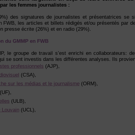
par les femmes journalistes :
%) des signatures de journalistes et présentatrices se 
 FWB, les articles et billets rédigés et/ou présentés par
en presse écrite (26%) et en radio (29%).
tion du GMMP en FWB
, le groupe de travail s’est enrichi en collaborateurs: 
i se sont investis dans les différentes analyses. Ils provie
istes professionnels
(AJP),
diovisuel
(CSA),
he sur les médias et le journalisme
(ORM),
(UF),
elles
(ULB),
e Louvain
(UCL),