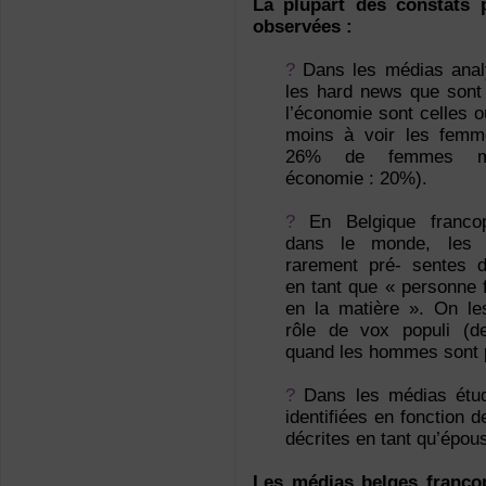
La plupart des constats 
observées :
?
Dans les médias ana
les hard news que sont 
l’économie sont celles o
moins à voir les femme
26% de femmes mé
économie : 20%).
?
En Belgique franc
dans le monde, les
rarement pré- sentes da
en tant que « personne f
en la matière ». On l
rôle de vox populi (
quand les hommes sont 
?
Dans les médias étud
identifiées en fonction 
décrites en tant qu’épou
Les médias belges franco