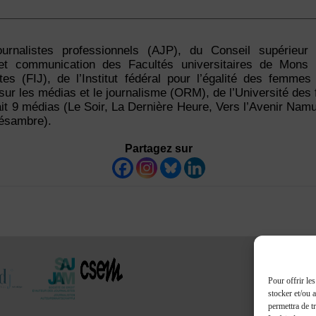
urnalistes professionnels (AJP), du Conseil supérieur 
 et communication des Facultés universitaires de Mons
stes (FIJ), de l’Institut fédéral pour l’égalité des fem
sur les médias et le journalisme (ORM), de l’Université de
t 9 médias (Le Soir, La Dernière Heure, Vers l’Avenir Namu
lésambre).
Partagez sur
Pour offrir le
stocker et/ou 
permettra de t