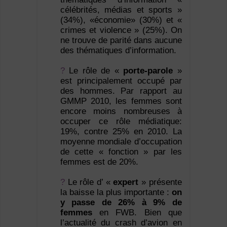
célébri­tés, médias et sports »
(34%), «économie» (30%) et «
crimes et violence » (25%). On
ne trouve de parité dans aucune
des théma­tiques d’information.
?
Le rôle de «
porte-parole
»
est principale­ment occupé par
des hommes. Par rapport au
GMMP 2010, les femmes sont
encore moins nombreuses à
occuper ce rôle médiatique:
19%, contre 25% en 2010. La
moyenne mon­diale d’occupation
de cette « fonction » par les
femmes est de 20%.
?
Le rôle d’ «
expert
» présente
la baisse la plus importante :
on
y passe de 26% à 9% de
femmes
en FWB. Bien que
l’actualité du crash d’avion en