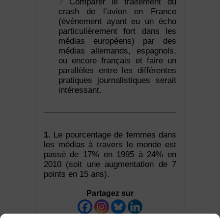
?
Comparer le traitement du
crash de l’avion en France
(évènement ayant eu un écho
particulièrement fort dans les
médias européens) par des
médias allemands, espagnols,
ou encore français et faire un
parallèles entre les différentes
pratiques journalistiques serait
intéressant.
1.
Le pourcentage de femmes dans
les médias à travers le monde est
passé de 17% en 1995 à 24% en
2010 (soit une augmentation de 7
points en 15 ans).
Partagez sur