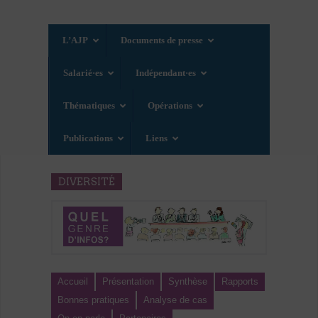
L’AJP
Documents de presse
Salarié·es
Indépendant·es
Thématiques
Opérations
Publications
Liens
DIVERSITÉ
Accueil
Présentation
Synthèse
Rapports
Bonnes pratiques
Analyse de cas